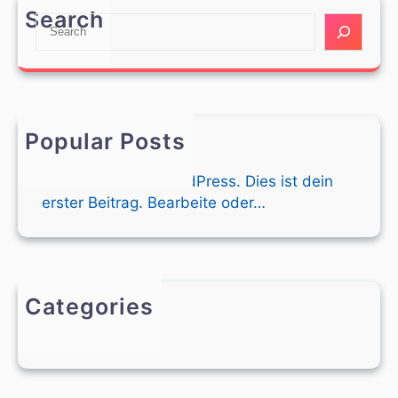
Search
S
e
a
r
c
h
Popular Posts
Hallo Welt!
Willkommen bei WordPress. Dies ist dein
erster Beitrag. Bearbeite oder…
Categories
Allgemein