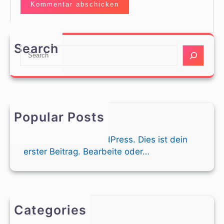
Search
S
e
a
r
c
h
Popular Posts
Hallo Welt!
Willkommen bei WordPress. Dies ist dein
erster Beitrag. Bearbeite oder…
Categories
Allgemein