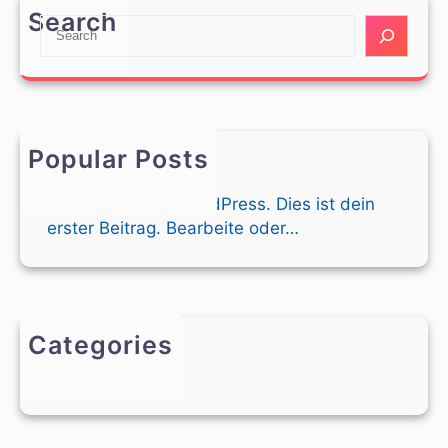
Search
S
e
a
r
c
h
Popular Posts
Hallo Welt!
Willkommen bei WordPress. Dies ist dein
erster Beitrag. Bearbeite oder…
Categories
Allgemein